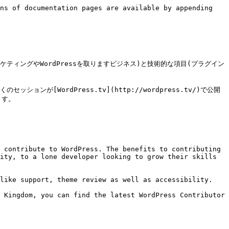
ns of documentation pages are available by appending 
ケティングやWordPressを取りますビジネス)と技術的な項目(プラグイン
ンが[WordPress.tv](http://wordpress.tv/)で公開
す。

 contribute to WordPress. The benefits to contributing 
ity, to a lone developer looking to grow their skills 
like support, theme review as well as accessibility.

 Kingdom, you can find the latest WordPress Contributor 