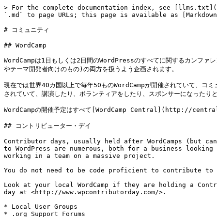
> For the complete documentation index, see [llms.txt](
`.md` to page URLs; this page is available as [Markdown
# コミュニティ

## WordCamp

WordCampは1日もしくは2日間のWordPressのすべてに関するカ
やテーマ開発者向けのもの)の両方を扱うよう企画されます。

現在では世界40カ国以上で毎年50ものWordCampが開催されていて、コミュニテ
されていて、講演したり、ボランティアをしたり、スポンサーになったりと、
WordCampの開催予定はすべて[WordCamp Central](http://cent
## コントリビューター・デイ

Contributor days, usually held after WordCamps (but can
to WordPress are numerous, both for a business looking 
working in a team on a massive project.

You do not need to be code proficient to contribute to 
Look at your local WordCamp if they are holding a Contr
day at <http://www.wpcontributorday.com/>.

* Local User Groups

* .org Support Forums
