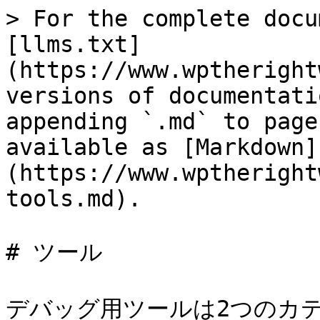
> For the complete docu
[llms.txt]
(https://www.wptheright
versions of documentati
appending `.md` to page
available as [Markdown]
(https://www.wptheright
tools.md).

# ツール

デバッグ用ツールは2つのカテ