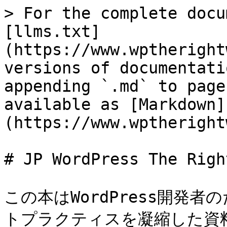
> For the complete docu
[llms.txt]
(https://www.wptheright
versions of documentati
appending `.md` to page
available as [Markdown]
(https://www.wptheright
# JP WordPress The Righ
この本はWordPress開発者
トプラクティスを凝縮した資料